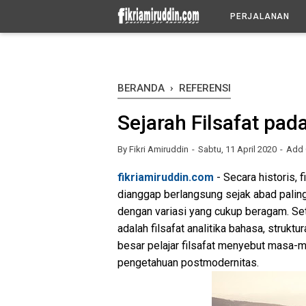
-->
PERJALANAN
BERANDA
›
REFERENSI
Sejarah Filsafat pa
By
Fikri Amiruddin
Sabtu, 11 April 2020
Add
fikriamiruddin.com
- Secara historis, 
dianggap berlangsung sejak abad paling 
dengan variasi yang cukup beragam. Seti
adalah filsafat analitika bahasa, strukt
besar pelajar filsafat menyebut masa-m
pengetahuan postmodernitas.