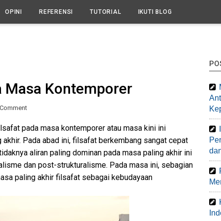
OPINI
REFERENSI
TUTORIAL
IKUTI BLOG
PO
da Masa Kontemporer
Ant
 Comment
Ke
filsafat pada masa kontemporer atau masa kini ini
akhir. Pada abad ini, filsafat berkembang sangat cepat
Pen
da
daknya aliran paling dominan pada masa paling akhir ini
uralisme dan post-strukturalisme. Pada masa ini, sebagian
asa paling akhir filsafat sebagai kebudayaan
Mem
Ind