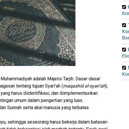
Kom
Ko
Be
Eko
Kom
Muhammadiyah adalah Majelis Tarjih. Dasar-dasar
gasan tentang tujuan Syari’ah (
maqashid al-syari’ah
),
 yang harus diidentifikasi, dan diimplementasikan.
tingan umum dalam pengertian yang luas.
an Sunnah serta akal manusia yang terbatas.
ahyu, sehingga seseorang harus bekerja dalam batasan-