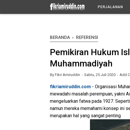
-->
PERJALANAN
BERANDA
›
REFERENSI
Pemikiran Hukum Is
Muhammadiyah
By
Fikri Amiruddin
Sabtu, 25 Juli 2020
Add 
fikriamiruddin.com
- Organisasi Muha
mewadahi masalah perempuan, yakni Aisy
mengeluarkan fatwa pada 1927. Seper
namun mereka memahami konsep ini se
merupakan hal yang sangat penting.