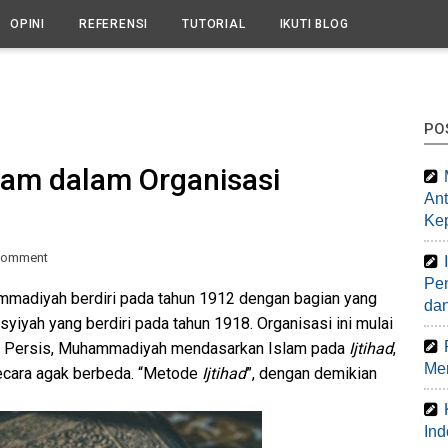
OPINI
REFERENSI
TUTORIAL
IKUTI BLOG
PO
lam dalam Organisasi
Ant
Ke
Comment
Pen
mmadiyah berdiri pada tahun 1912 dengan bagian yang
da
iyah yang berdiri pada tahun 1918. Organisasi ini mulai
ti Persis, Muhammadiyah mendasarkan Islam pada
Ijtihad
,
Mem
cara agak berbeda. “Metode
Ijtihad
”, dengan demikian
Ind