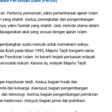
alam Persatuan Islam (Persis)
ran.
Pertama
, pemurnian, yakni pemeliharaan ajaran Islam
n yang shahih.
Kedua
, peningkatan dan pengembangan
ya, yakni Sunnah yang shahih. Jadi, metode utama dalam
ayagunakan akal yang sesuai dengan ajaran Islam.
gembangkan suatu metode untuk memahami wahyu.
 Aceh pada tahun 1995, Majelis Tarjih berganti nama
 Pemikiran Islam. Ini berarti terjadi perluasan wilayah
ersoalan hukum. Karena itu, wilayah Majelis Tarjih
.
an keputusan tarjih.
Kedua
, bagian hisab dan
nita dan keluarga.
Keempat
, bagian pengembangan
 dan teknologi.
Kelima
, bagian pengembangan pemikiran
ian kaderisasi.
Ketujuh
, bagian jurnal dan publikasi.