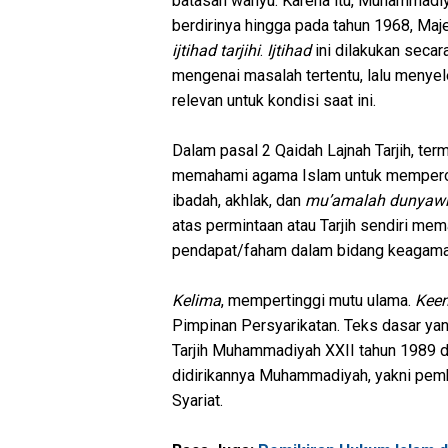
batasan wahyu. Karena itu, Muhammadiya
berdirinya hingga pada tahun 1968, Ma
ijtihad tarjihi
.
Ijtihad
ini dilakukan secara
mengenai masalah tertentu, lalu menyele
relevan untuk kondisi saat ini.
Dalam pasal 2 Qaidah Lajnah Tarjih, term
memahami agama Islam untuk mempero
ibadah, akhlak, dan
mu’amalah dunyawi
atas permintaan atau Tarjih sendiri me
pendapat/faham dalam bidang keagamaa
Kelima
, mempertinggi mutu ulama.
Kee
Pimpinan Persyarikatan. Teks dasar y
Tarjih Muhammadiyah XXII tahun 1989 di
didirikannya Muhammadiyah, yakni pem
Syariat.