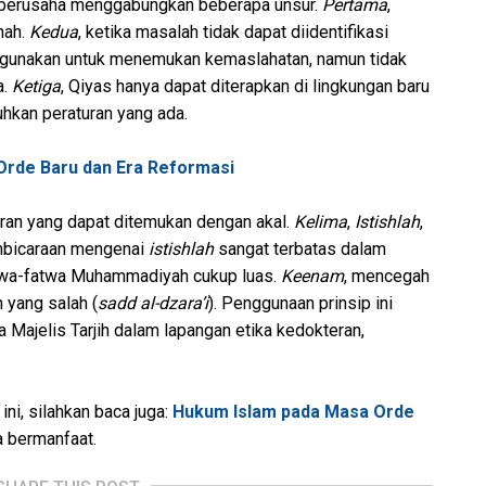
berusaha menggabungkan beberapa unsur.
Pertama
,
nah.
Kedua
, ketika masalah tidak dapat diidentifikasi
digunakan untuk menemukan kemaslahatan, namun tidak
a.
Ketiga
, Qiyas hanya dapat diterapkan di lingkungan baru
uhkan peraturan yang ada.
Orde Baru dan Era Reformasi
aran yang dapat ditemukan dengan akal.
Kelima
,
Istishlah
,
mbicaraan mengenai
istishlah
sangat terbatas dalam
twa-fatwa Muhammadiyah cukup luas.
Keenam
, mencegah
 yang salah (
sadd al-dzara’i
). Penggunaan prinsip ini
Majelis Tarjih dalam lapangan etika kedokteran,
ni, silahkan baca juga:
Hukum Islam pada Masa Orde
a bermanfaat.