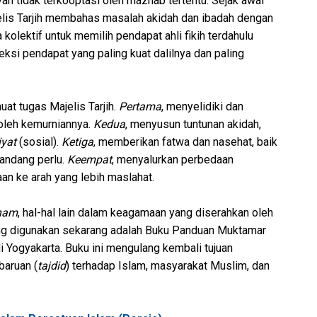
h tidak terkooptasi oleh mazhab tertentu. Sejak awal
jelis Tarjih membahas masalah akidah dan ibadah dengan
 kolektif untuk memilih pendapat ahli fikih terdahulu
ksi pendapat yang paling kuat dalilnya dan paling
uat tugas Majelis Tarjih.
Pertama
, menyelidiki dan
leh kemurniannya.
Kedua
, menyusun tuntunan akidah,
yat
(sosial).
Ketiga
, memberikan fatwa dan nasehat, baik
mandang perlu.
Keempat
, menyalurkan perbedaan
n ke arah yang lebih maslahat.
nam
, hal-hal lain dalam keagamaan yang diserahkan oleh
ang digunakan sekarang adalah Buku Panduan Muktamar
 Yogyakarta. Buku ini mengulang kembali tujuan
baruan (
tajdid
) terhadap Islam, masyarakat Muslim, dan