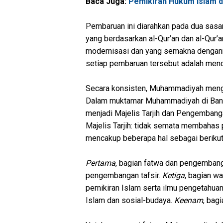
Baca Juga:
Pemikiran Hukum Islam d
Pembaruan ini diarahkan pada dua sasa
yang berdasarkan al-Qur’an dan al-Qur’a
modernisasi dan yang semakna dengann
setiap pembaruan tersebut adalah mend
Secara konsisten, Muhammadiyah men
Dalam muktamar Muhammadiyah di Banda
menjadi Majelis Tarjih dan Pengembangan
Majelis Tarjih: tidak semata membahas p
mencakup beberapa hal sebagai berikut
Pertama
, bagian fatwa dan pengembang
pengembangan tafsir.
Ketiga
, bagian wa
pemikiran Islam serta ilmu pengetahuan
Islam dan sosial-budaya.
Keenam
, bag