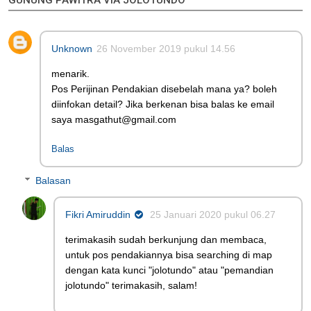
GUNUNG PAWITRA VIA JOLOTUNDO"
Unknown
26 November 2019 pukul 14.56
menarik.
Pos Perijinan Pendakian disebelah mana ya? boleh
diinfokan detail? Jika berkenan bisa balas ke email
saya masgathut@gmail.com
Balas
Balasan
Fikri Amiruddin
25 Januari 2020 pukul 06.27
terimakasih sudah berkunjung dan membaca,
untuk pos pendakiannya bisa searching di map
dengan kata kunci "jolotundo" atau "pemandian
jolotundo" terimakasih, salam!