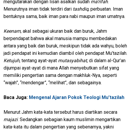
mengutarakan dengan lisan asalkan sudah
ma’rifah
.
Menurutnya iman tidak terdiri dari
tashdiq
, perbuatan. Iman
bentuknya sama, baik iman para nabi maupun iman umatnya.
Keenam
, akal sebagai ukuran baik dan buruk, Jahm
berpendapat bahwa akal manusia mampu membedakan
antara yang baik dan buruk, meskipun tidak ada wahyu, boleh
jadi pendapat ini kemudian diambil oleh pendapat Mu’tazilah.
Ketujuh
, tentang ayat-ayat
mutasyabihat
, di dalam al-Qur’an
dijumpai ayat-ayat di mana Allah menyebutkan sifat yang
memiliki pengertian sama dengan makhluk-Nya, seperti
“wajah”, “mendengar”, “melihat”, dan sebagainya.
Baca Juga:
Mengenal Ajaran Pokok Teologi Mu’tazilah
Menurut Jahm kata-kata tersebut harus diartikan secara
majazi
. Sedangkan sebagian kaum muslimin mengartikan
kata-kata itu dalam pengertian yang sebenarnya, yakni