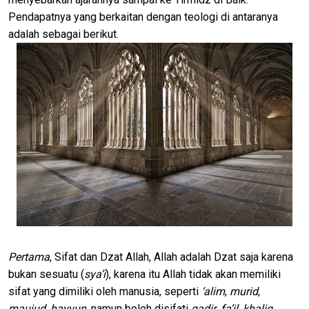
Pendapatnya yang berkaitan dengan teologi di antaranya
adalah sebagai berikut.
Pertama
, Sifat dan Dzat Allah, Allah adalah Dzat saja karena
bukan sesuatu (
sya’i
), karena itu Allah tidak akan memiliki
sifat yang dimiliki oleh manusia, seperti
‘alim
,
murid
,
maujud
,
hayyun
, namun boleh disifati
qadir
,
fa’il
,
khaliq
,