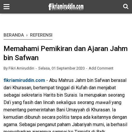
-->
BERANDA
›
REFERENSI
Memahami Pemikiran dan Ajaran Jahm
bin Safwan
By
Fikri Amiruddin
Selasa, 01 September 2020
Add Comment
fikriamiruddin.com
- Abu Mahrus Jahm bin Safwan berasal
dari Khurasan, bertempat tinggal di Kufah dan menjabat
sebagai sekretaris Harits bin Surais. Ia merupakan seorang
Da’i yang fasih dan lincah sekaligus seorang
mawali
yang
menentang pemerintahan Bani Umayyah di Khurasan. Ia
kemudian dibunuh secara politis tanpa ada kaitannya dengan
agama. Sebagai penganut paham Jabariyah murni, ia berhasil
menyebarkan ajarannya sampai ke Tirmidz di Balk.